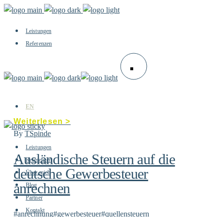
Leistungen
Referenzen
Über mich
Blog
Partner
Kontakt
EN
By
TSpinde
Leistungen
Ausländische Steuern auf die
Referenzen
deutsche Gewerbesteuer
Über mich
anrechnen
Blog
Partner
Kontakt
#anrechnung
#gewerbesteuer
#quellensteuern